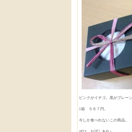
ピンクがイチゴ。黒がプレー
1箱 ５６７円。
今しか食べれないこの商品。
ぜひ、お試しあれ♪