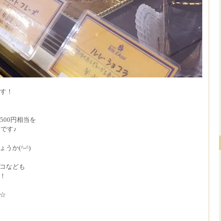
です！
500円相当を
です♪
か(^-^)
コなども
！
☆