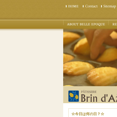
☆今日は何の日？☆