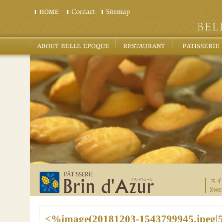
<%image(20181203-1543799945.jpeg|