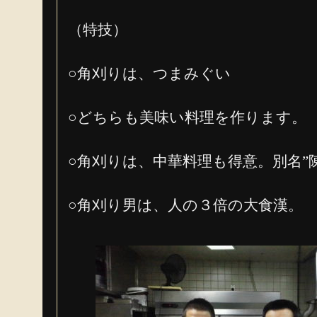
（特技）
○角刈りは、つまみぐい
○どちらも美味い料理を作ります。
○角刈りは、中華料理も得意。別名”
○角刈り男は、人の３倍の大食漢。