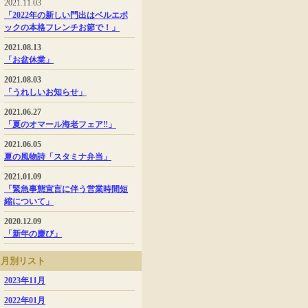
2021.11.03
「2022年の新しい門出はベルエポ
ックの本格フレンチお節で！」
2021.08.13
「お盆休業」
2021.08.03
「うれしいお知らせ」
2021.06.27
「夏のオマール海老フェア‼」
2021.06.05
夏の風物詩「スタミナ弁当」
2021.01.09
「緊急事態宣言に伴う営業時間短
縮について」
2020.12.09
「新年の慶び」
月別リスト
2023年11月
2022年01月