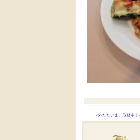
<b>ただいま、取材中！<