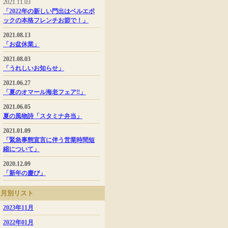
2021.11.03
「2022年の新しい門出はベルエポ
ックの本格フレンチお節で！」
2021.08.13
「お盆休業」
2021.08.03
「うれしいお知らせ」
2021.06.27
「夏のオマール海老フェア‼」
2021.06.05
夏の風物詩「スタミナ弁当」
2021.01.09
「緊急事態宣言に伴う営業時間短
縮について」
2020.12.09
「新年の慶び」
月別リスト
2023年11月
2022年01月