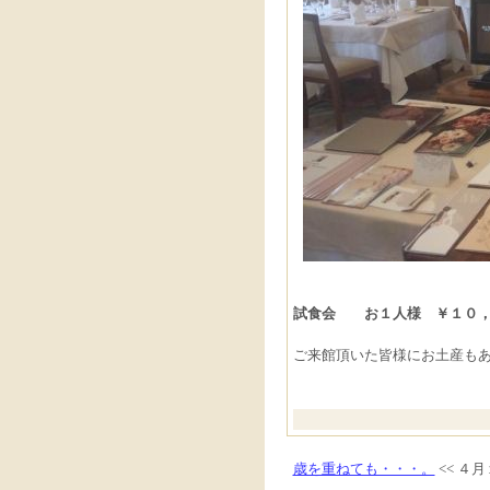
試食会 お１人様 ￥１０，
ご来館頂いた皆様にお土産も
歳を重ねても・・・。
<< ４